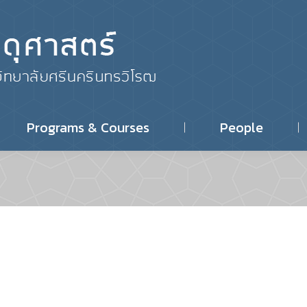
Home
About
P
Resea
Programs & Courses
People