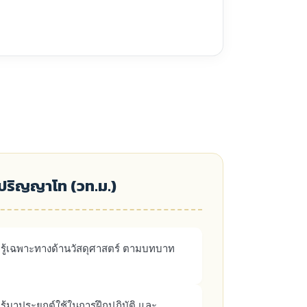
บปริญญาโท (วท.ม.)
รู้เฉพาะทางด้านวัสดุศาสตร์ ตามบทบาท
้มาประยุกต์ใช้ในการฝึกปฏิบัติ และ