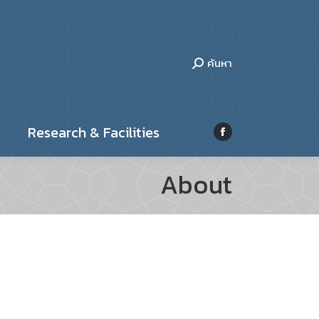
rograms & Courses
People
Facebook
rch & Facilities
page
ค้นหา
opens
in
new
Research & Facilities
window
Facebook
page
About
opens
in
new
window