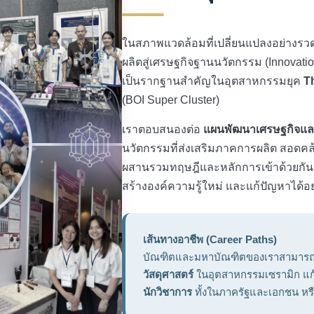
ในสภาพแวดล้อมที่เปลี่ยนแปลงอย่างรว
ผลิตสู่เศรษฐกิจฐานนวัตกรรม (Innovati
เป็นรากฐานสำคัญในอุตสาหกรรมยุค
T
(BOI Super Cluster)
เราตอบสนองต่อ
แผนพัฒนาเศรษฐกิจและส
นวัตกรรมที่ส่งเสริมภาคการผลิต สอดคล้
ผสานรวมทฤษฎีและหลักการเข้าด้วยกัน เพ
สร้างองค์ความรู้ใหม่ และแก้ปัญหาได้อ
เส้นทางอาชีพ (Career Paths)
บัณฑิตและมหาบัณฑิตของเราสามารถป
วัสดุศาสตร์
ในอุตสาหกรรมเซรามิก แก้ว
นักวิชาการ
ทั้งในภาครัฐและเอกชน หร