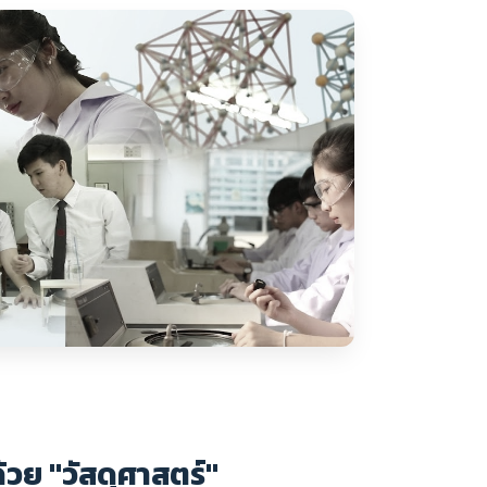
้วย "วัสดุศาสตร์"