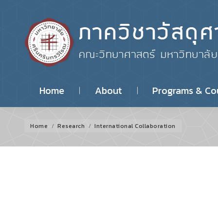
Home
About
Programs & Co
YOU ARE HERE:
Home
Research
International Collaboration