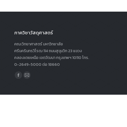
ภาควิชาวัสดุศาสตร์
คณะวิทยาศาสตร์ มหาวิทยาลัย
ศรีนครินทรวิโรฒ 114 ถนนสุขุมวิท 23 แขวง
คลองเตยเหนือ เขตวัฒนา กรุงเทพฯ 10110 โทร.
0-2649-5000 ต่อ 18660
Find us on:
Facebook
Mail
page
page
opens
opens
in
in
new
new
window
window