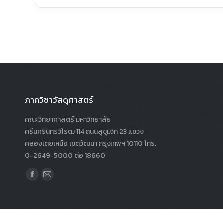
ภาควิชาวัสดุศาสตร์
คณะวิทยาศาสตร์ มหาวิทยาลัย
ศรีนครินทรวิโรฒ 114 ถนนสุขุมวิท 23 แขวง
คลองเตยเหนือ เขตวัฒนา กรุงเทพฯ 10110 โทร.
0-2649-5000 ต่อ 18660
Find us on:
Facebook
Mail
page
page
opens
opens
in
in