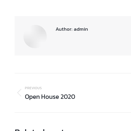
Author:
admin
Post
navigation
PREVIOUS
Open House 2020
Previous
post: