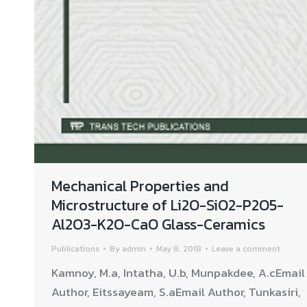
Mechanical Properties and
Microstructure of Li2O-SiO2-P2O5-
Al2O3-K2O-CaO Glass-Ceramics
Publications
By
admin
May 8, 2018
Leave a comment
Kamnoy, M.a, Intatha, U.b, Munpakdee, A.cEmail
Author, Eitssayeam, S.aEmail Author, Tunkasiri,